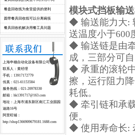
模块式挡板输送
餐盘回收线为食堂提供的便利
圆带餐具回收线可以分离碗筷
◆ 输送能力大:
餐具回收机解决用餐工具问题
送温度小于60
◆ 输送链是由
成，三部分可自
上海申穗自动化设备有限公司
◆ 承重的滚轮
联系人：黄经理
手机：13917172779
擦，运行阻力降
传真：021-61153584
服务热线：021-20978330
耗低。
邮箱：hk1391717@163.com
◆ 牵引链和承
地址：上海市浦东新区南汇工业园园
迪路16号
便。
阿里旺铺：
http://shop1366909679181.1688.com
◆ 使用寿命长