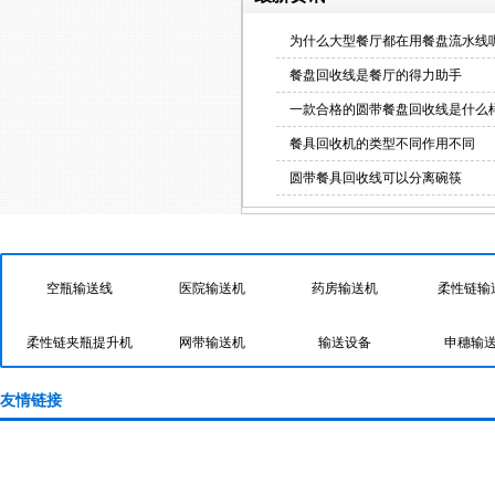
为什么大型餐厅都在用餐盘流水线呢
餐盘回收线是餐厅的得力助手
一款合格的圆带餐盘回收线是什么
餐具回收机的类型不同作用不同
药房输送机
圆带餐具回收线可以分离碗筷
快速导航
空瓶输送线
医院输送机
药房输送机
柔性链输
柔性链输送机
柔性链夹瓶提升机
网带输送机
输送设备
申穗输
风送道
皮带输送机
上海皮带输送机
上海链板
友情链接
机床上下料生产线
风送线
流水线
螺旋输送机