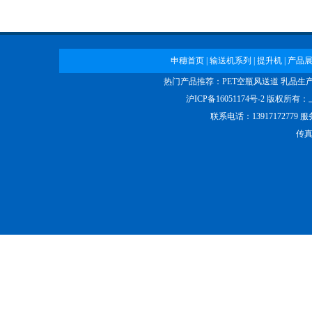
申穗首页
|
输送机系列
|
提升机
|
产品
热门产品推荐：
PET空瓶风送道
乳品生
龙骨链输送机
沪ICP备16051174号-2
版权所有：
联系电话：13917172779 
传真：
带工作台皮带输送机
倍速链输送机