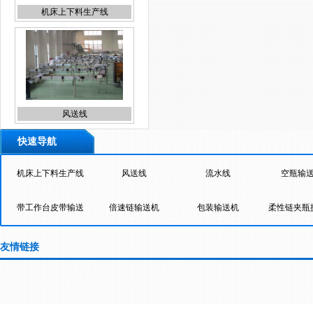
机床上下料生产线
风送线
快速导航
机床上下料生产线
风送线
流水线
空瓶输
带工作台皮带输送
倍速链输送机
包装输送机
柔性链夹瓶
流水线
机
输送机
排屑机
餐盘回收线
风送
友情链接
上海传送带
大桶提升机
轴承生产线