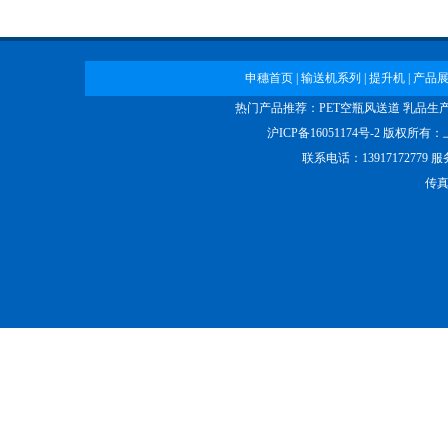
空瓶输送线
申穗首页
|
输送机系列
|
提升机
|
产品
热门产品推荐：
PET空瓶风送道
乳品生
沪ICP备16051174号-2
版权所有：
医院输送机
联系电话：13917172779 
传真：
药房输送机
柔性链输送机