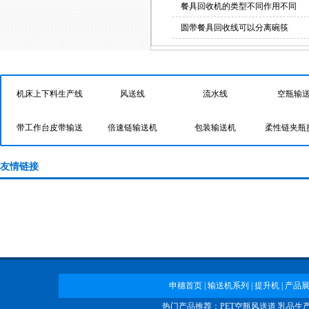
包装输送机
餐具回收机的类型不同作用不同
圆带餐具回收线可以分离碗筷
快速导航
机床上下料生产线
风送线
流水线
空瓶输
带工作台皮带输送
倍速链输送机
包装输送机
柔性链夹瓶
上海传送带
机
输送机
排屑机
餐盘回收线
风送
上海传送带
大桶提升机
轴承生产线
友情链接
大桶提升机
申穗首页
|
输送机系列
|
提升机
|
产品
热门产品推荐：
PET空瓶风送道
乳品生