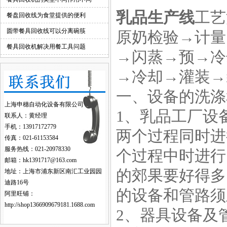
乳品生产线
工艺
餐盘回收线为食堂提供的便利
圆带餐具回收线可以分离碗筷
原奶检验→计量
餐具回收机解决用餐工具问题
→闪蒸→预→冷
→冷却→灌装→
一、设备的洗涤
上海申穗自动化设备有限公司
1、乳品工厂设
联系人：黄经理
手机：13917172779
两个过程同时进
传真：021-61153584
服务热线：021-20978330
个过程中时进行
邮箱：hk1391717@163.com
的郊果要好得多
地址：上海市浦东新区南汇工业园园
迪路16号
的设备和管路须
阿里旺铺：
http://shop1366909679181.1688.com
2、器具设备及