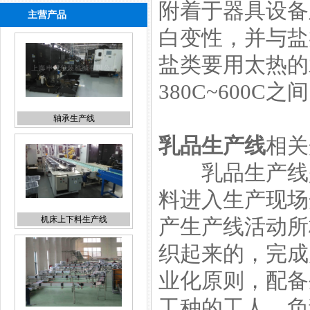
附着于器具设备
主营产品
轴承生产线
白变性，并与盐
盐类要用太热的
380C~600C之
机床上下料生产线
乳品生产线
相关
乳品生产线是
料进入生产现场
产生产线活动所
风送线
织起来的，完成
业化原则，配备
工种的工人，负