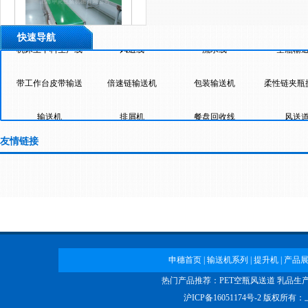
流水线
快速导航
带工作台皮带输送
倍速链输送机
包装输送机
柔性链夹瓶
机
输送机
排屑机
餐盘回收线
风送
空瓶输送线
上海传送带
大桶提升机
轴承生产线
机床上下料
友情链接
柔性链输送机
螺旋输送机
龙骨链输送机
医院输送机
申穗首页
|
输送机系列
|
提升机
|
产品
热门产品推荐：
PET空瓶风送道
乳品生
沪ICP备16051174号-2
版权所有：