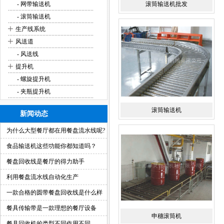
- 网带输送机
滚筒输送机批发
- 滚筒输送机
+
生产线系统
+
风送道
- 风送线
+
提升机
- 螺旋提升机
- 夹瓶提升机
滚筒输送机
新闻动态
为什么大型餐厅都在用餐盘流水线呢?
食品输送机这些功能你都知道吗？
餐盘回收线是餐厅的得力助手
利用餐盘流水线自动化生产
一款合格的圆带餐盘回收线是什么样
的？
餐具传输带是一款理想的餐厅设备
申穗滚筒机
餐具回收机的类型不同作用不同