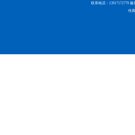
药房输送机
联系电话：13917172779 
传真：
柔性链输送机
螺旋输送机
龙骨链输送机