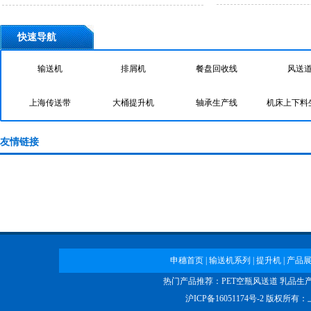
快速导航
输送机
排屑机
餐盘回收线
风送
上海传送带
大桶提升机
轴承生产线
机床上下料
柔性链输送机
螺旋输送机
龙骨链输送机
带工作台皮
机
申穗输送机
物流滚筒输送机
PET空瓶风送道
友情链接
申穗首页
|
输送机系列
|
提升机
|
产品
热门产品推荐：
PET空瓶风送道
乳品生
沪ICP备16051174号-2
版权所有：